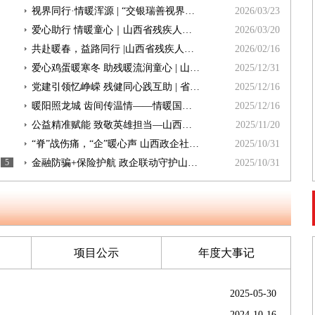
视界同行·情暖浑源 | “交银瑞善视界同行慈善信托”浑源县项目正式启动
2026/03/23
爱心助行 情暖童心｜山西省残疾人福利基金会联合爱心企业捐赠康复专用车辆，守护残疾儿童成长路
2026/03/20
共赴暖春，益路同行 |山西省残疾人福利基金会新年贺词
2026/02/16
爱心鸡蛋暖寒冬 助残暖流润童心 | 山西省残疾人福利基金会携手爱心企业举行爱心鸡蛋发放仪式
2025/12/31
党建引领忆峥嵘 残健同心践互助 | 省残联系统联合观影活动圆满举办
2025/12/16
暖阳照龙城 齿间传温情——情暖国际残疾人日・口腔健康公益行活动圆满举行
2025/12/16
公益精准赋能 致敬英雄担当—山西省残疾人福利基金会“致敬英雄 坚韧前行”项目发放仪式圆满举行
2025/11/20
“脊”战伤痛，“企”暖心声 山西政企社协同为残障群体筑牢希望之路
2025/10/31
5
金融防骗+保险护航 政企联动守护山西脊髓损伤者
2025/10/31
项目公示
年度大事记
2025-05-30
2024-10-16