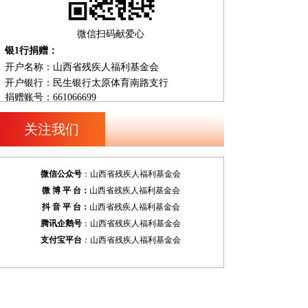
马庶民
5000.00元
2026-05-10
张兆海
1.00元
2026-08-06
微信扫码献爱心
杨文彬
1.00元
2026-08-06
银1行捐赠：
贾静婕
20.00元
2026-08-03
开户名称：山西省残疾人福利基金会
开户银行：民生银行太原体育南路支行
马丽君
69.00元
2026-07-21
捐赠账号：661066699
爱心人士
50.00元
2026-06-30
马丽君
1.00元
2026-06-23
关注我们
马丽君
29.00元
2026-06-22
师莹
2200.00元
2026-06-20
微信公众
号
：山西省残疾人福利基金会
姚成龙
108.00元
2026-06-15
微
博 平 台：
山西省残疾人福利基金会
抖
音 平 台：
山西省残疾人福利基金会
爱心人士
3.00元
2026-06-09
腾讯企鹅号
：山西省残疾人福利基金会
张晏萍
100.00元
2026-06-01
支付宝平台
：山西省残疾人福利基金会
爱心人士
15.00元
2026-05-30
马丽君
18.00元
2026-05-24
宋昊东
99.00元
2026-05-23